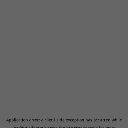
Application error: a
client
-side exception has occurred while
loading
atlantm.by
(see the
browser console
for more