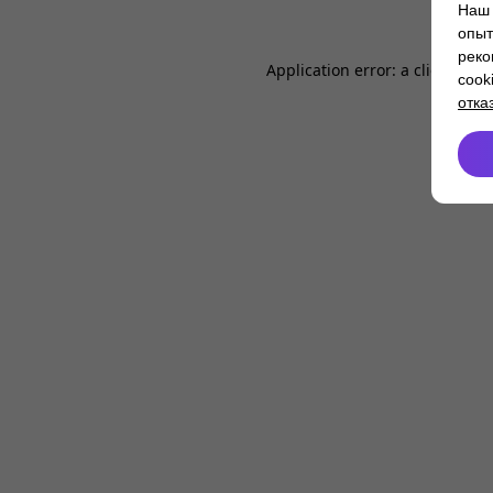
Наш 
опыт
реко
Application error: a
client
-side
cook
отка