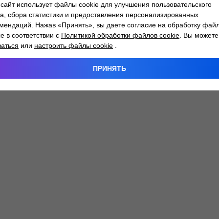
сайт использует файлы cookie для улучшения пользовательского
а, сбора статистики и предоставления персонализированных
мендаций. Нажав «Принять», вы даете согласие на обработку фай
 exception has occurred while loading
atlantm.by
(see the
browser
ie в соответствии с
Политикой обработки файлов cookie
. Вы можете
заться
или
настроить файлы cookie
.
ПРИНЯТЬ