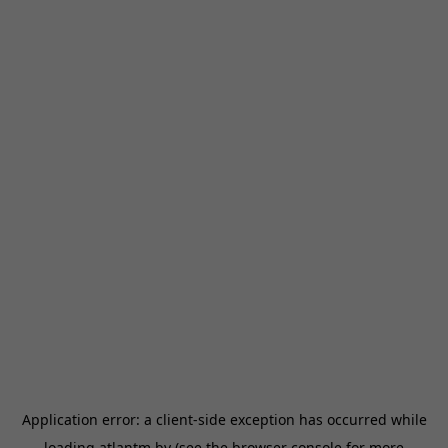
Application error: a
client
-side exception has occurred while
loading
atlantm.by
(see the
browser console
for more