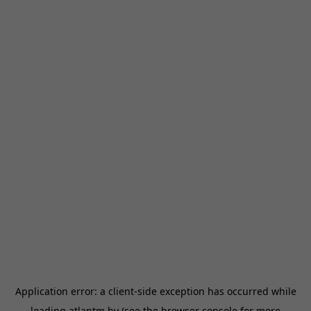
Application error: a
client
-side exception has occurred while
loading
atlantm.by
(see the
browser console
for more