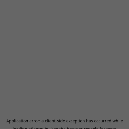
Application error: a
client
-side exception has occurred while
loading
atlantm.by
(see the
browser console
for more