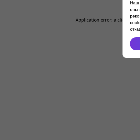
Наш 
опыт
реко
Application error: a
client
-side
cook
отка