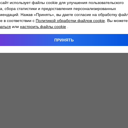
сайт использует файлы cookie для улучшения пользовательского
а, сбора статистики и предоставления персонализированных
мендаций. Нажав «Принять», вы даете согласие на обработку фай
 exception has occurred while loading
atlantm.by
(see the
browser
ie в соответствии с
Политикой обработки файлов cookie
. Вы можете
заться
или
настроить файлы cookie
.
ПРИНЯТЬ