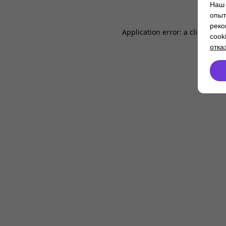
Наш 
опыт
реко
Application error: a
client
-side
cook
отка