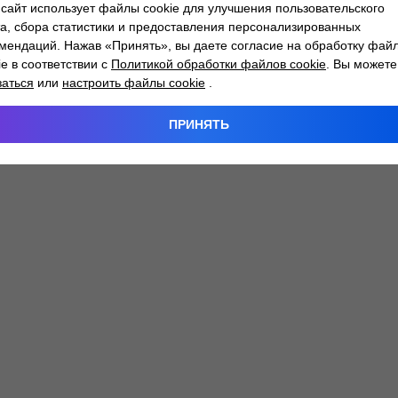
сайт использует файлы cookie для улучшения пользовательского
а, сбора статистики и предоставления персонализированных
мендаций. Нажав «Принять», вы даете согласие на обработку фай
 exception has occurred while loading
atlantm.by
(see the
browser
ie в соответствии с
Политикой обработки файлов cookie
. Вы можете
заться
или
настроить файлы cookie
.
ПРИНЯТЬ