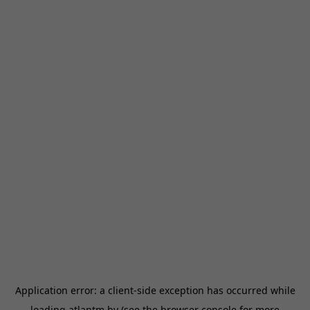
Application error: a
client
-side exception has occurred while
loading
atlantm.by
(see the
browser console
for more