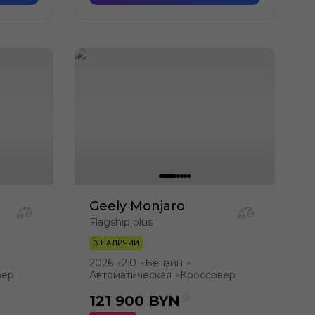
Geely Monjaro
Flagship plus
В НАЛИЧИИ
2026
2.0
Бензин
●
●
●
вер
Автоматическая
Кроссовер
●
121 900
BYN