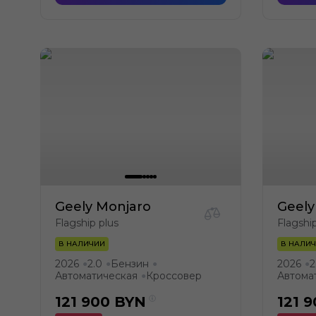
Geely Monjaro
Geely
Flagship plus
Flagshi
В НАЛИЧИИ
В НАЛИ
2026
2.0
Бензин
2026
2
●
●
●
●
Автоматическая
Кроссовер
Автома
●
121 900
BYN
121 