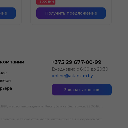
- 5 000 BYN
ние
Получить предложение
 компании
+375 29 677-00-99
Ежедневно с 8:00 до 20:30
нас
online@atlant-m.by
илеры
рьера
Заказать звонок
; место нахождения: Республика Беларусь, 220019, г.
гарантии, а также стоимости автомобилей и сервисного