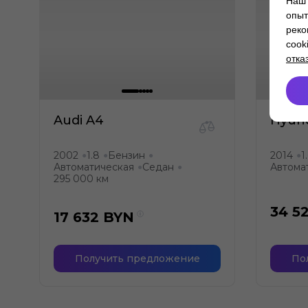
Наш 
опыт
реко
cook
отка
Audi A4
Hyun
2002
1.8
Бензин
2014
1
●
●
●
●
Автоматическая
Седан
Автома
●
●
295 000 км
34 5
17 632
BYN
Получить предложение
По