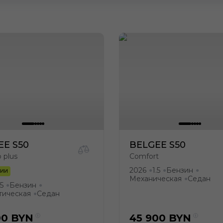
EE S50
BELGEE S50
p plus
Comfort
2026
1.5
Бензин
●
●
●
ЧИИ
Механическая
Седан
●
.5
Бензин
●
●
тическая
Седан
●
00
BYN
45 900
BYN