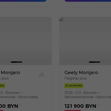
 Monjaro
Geely Monjaro
p plus
Flagship plus
ЧИИ
В НАЛИЧИИ
.0
Бензин
2026
2.0
Бензин
●
●
●
●
●
тическая
Кроссовер
Автоматическая
Кроссо
●
●
900
BYN
121 900
BYN