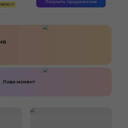
Получить предложение
BYN/МЕС
ия
Лови момент