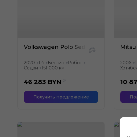
Volkswagen Polo Sedan
Mitsu
2020
1.4
Бензин
Робот
2006
1
●
●
●
●
●
Седан
151 000 км
Хэтчбе
●
46 283
BYN
10 8
Получить предложение
По