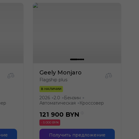
Geely Monjaro
Flagship plus
В НАЛИЧИИ
2026
2.0
Бензин
●
●
●
вер
Автоматическая
Кроссовер
●
121 900
BYN
- 5 000 BYN
ние
Получить предложение