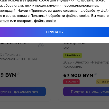
сайт использует файлы cookie для улучшения пользовательского
а, сбора статистики и предоставления персонализированных
мендаций. Нажав «Принять», вы даете согласие на обработку фай
ie в соответствии с
Политикой обработки файлов cookie
. Вы можете
заться
или
настроить файлы cookie
.
ПРИНЯТЬ
dai ELANTRA
Geely EX5
Pro
.6
Бензин
●
●
В НАЛИЧИИ
тическая
191 000 км
●
2026
Электро
Редукто
●
●
Кроссовер
29
BYN
67 900
BYN
- 5 000 BYN
ОТ 283 
лучить предложение
Получить предложе