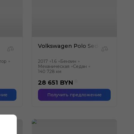
Volkswagen Polo Sedan
тор
2017
1.6
Бензин
●
●
●
●
Механическая
Седан
●
●
140 728 км
28 651
BYN
ние
Получить предложение