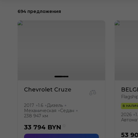
694 предложения
Chevrolet Cruze
BELG
Flagshi
2017
1.6
Дизель
●
●
●
В НАЛИ
Механическая
Седан
●
●
2026
1
●
238 947 км
Автома
33 794
BYN
53 9