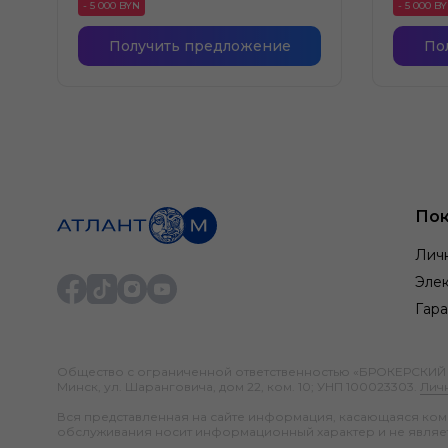
- 5 000 BYN
- 5 000 B
Получить предложение
По
Пок
Лич
Элек
Гара
Общество с ограниченной ответственностью «БРОКЕРСКИЙ ДО
Минск, ул. Шаранговича, дом 22, ком. 10; УНП 100023303.
Лич
Вся представленная на сайте информация, касающаяся компл
обслуживания носит информационный характер и не являе