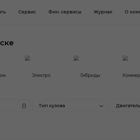
ать
Сервис
Фин. сервисы
Журнал
О ком
ске
гом
Электро
Гибриды
Коммер
Тип кузова
Двигател