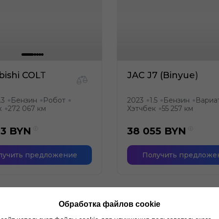
bishi COLT
JAC J7 (Binyue)
.3
Бензин
Робот
2023
1.5
Бензин
Вариа
●
●
●
●
●
●
к
272 067 км
Хэтчбек
55 257 км
●
●
73
BYN
38 055
BYN
лучить предложение
Получить предложе
Обработка файлов cookie