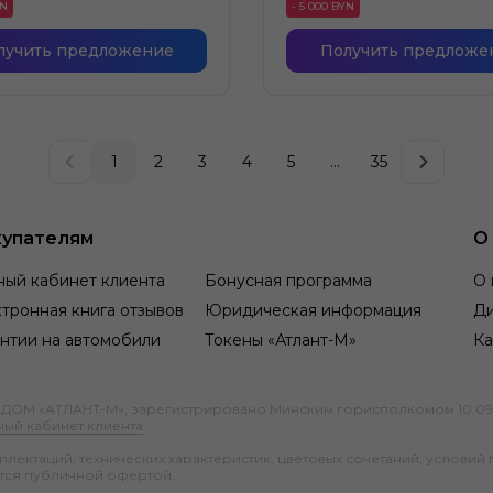
YN
- 5 000 BYN
лучить предложение
Получить предложе
1
2
3
4
5
...
35
упателям
О
ный кабинет клиента
Бонусная программа
О 
тронная книга отзывов
Юридическая информация
Д
нтии на автомобили
Токены «Атлант-М»
Ка
М «АТЛАНТ-М», зарегистрировано Минским горисполкомом 10.09.1991
ный кабинет клиента
.
ектаций, технических характеристик, цветовых сочетаний, условий 
тся публичной офертой.