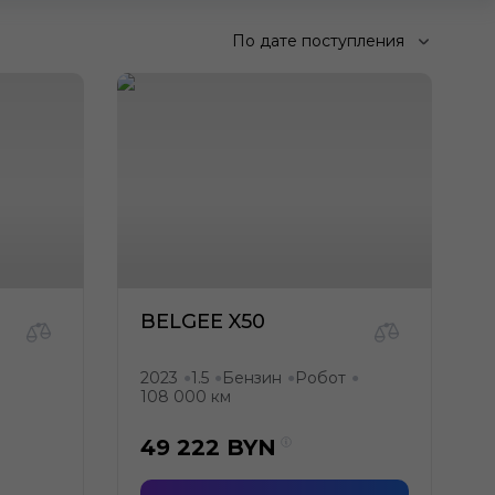
По дате поступления
BELGEE X50
2023
1.5
Бензин
Робот
●
●
●
●
108 000 км
49 222
BYN