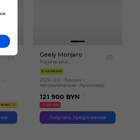
лов
Geely Monjaro
Flagship plus
В НАЛИЧИИ
р
2026
2.0
Бензин
●
●
●
●
Автоматическая
Кроссовер
●
121 900
BYN
BYN/МЕС
- 5 000 BYN
ние
Получить предложение