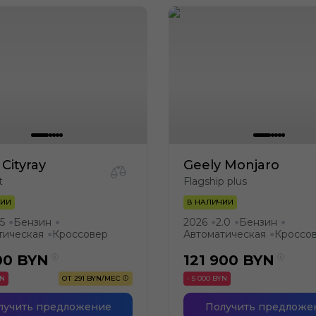
 Cityray
Geely Monjaro
t
Flagship plus
ЧИИ
В НАЛИЧИИ
.5
Бензин
2026
2.0
Бензин
●
●
●
●
●
тическая
Кроссовер
Автоматическая
Кроссо
●
●
00
BYN
121 900
BYN
YN
ОТ 291 BYN/МЕС
- 5 000 BYN
лучить предложение
Получить предложе