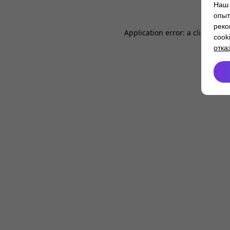
Наш 
опыт
реко
Application error: a
client
-side
cook
отка