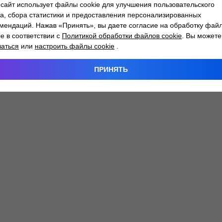
сайт использует файлы cookie для улучшения пользовательского
а, сбора статистики и предоставления персонализированных
мендаций. Нажав «Принять», вы даете согласие на обработку фай
 exception has occurred while loading
atlantm.by
(see the
browser
ie в соответствии с
Политикой обработки файлов cookie
. Вы можете
заться
или
настроить файлы cookie
.
ПРИНЯТЬ