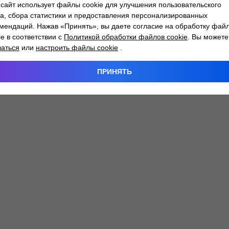
сайт использует файлы cookie для улучшения пользовательского
а, сбора статистики и предоставления персонализированных
мендаций. Нажав «Принять», вы даете согласие на обработку фай
 exception has occurred while loading
atlantm.by
(see the
browser
ie в соответствии с
Политикой обработки файлов cookie
. Вы можете
заться
или
настроить файлы cookie
.
ПРИНЯТЬ