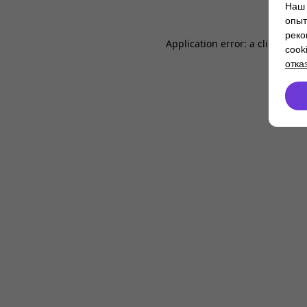
Наш 
опыт
реко
Application error: a
client
-side
cook
отка