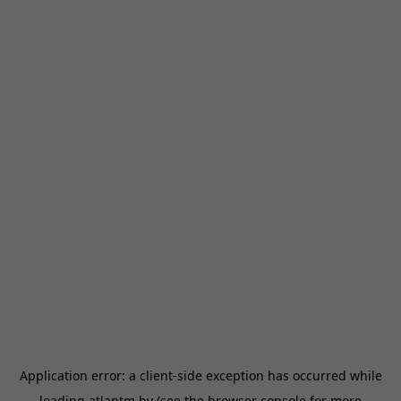
Application error: a
client
-side exception has occurred while
loading
atlantm.by
(see the
browser console
for more