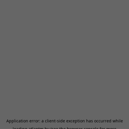
Application error: a
client
-side exception has occurred while
loading
atlantm.by
(see the
browser console
for more