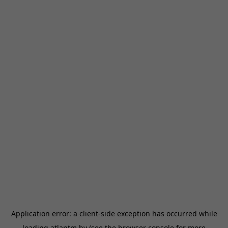
Application error: a
client
-side exception has occurred while
loading
atlantm.by
(see the
browser console
for more