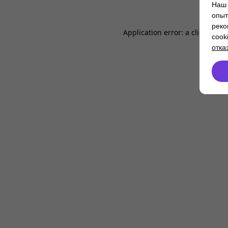
Наш 
опыт
реко
Application error: a
client
-side
cook
отка