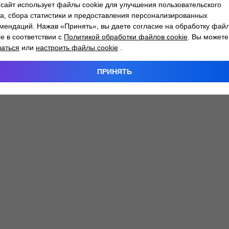
сайт использует файлы cookie для улучшения пользовательского
а, сбора статистики и предоставления персонализированных
мендаций. Нажав «Принять», вы даете согласие на обработку фай
 exception has occurred while loading
atlantm.by
(see the
browser
ie в соответствии с
Политикой обработки файлов cookie
. Вы можете
заться
или
настроить файлы cookie
.
ПРИНЯТЬ