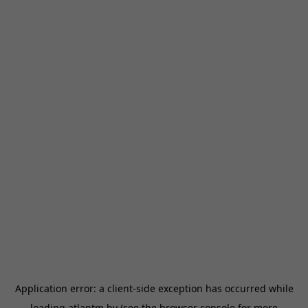
Application error: a
client
-side exception has occurred while
loading
atlantm.by
(see the
browser console
for more