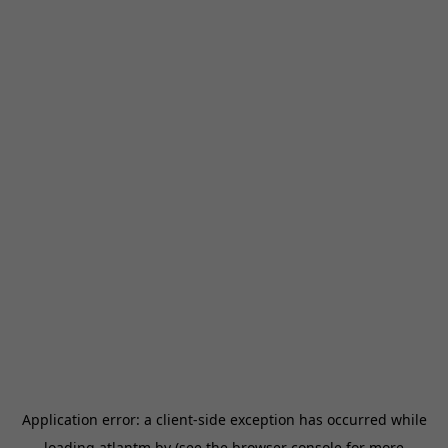
Application error: a
client
-side exception has occurred while
loading
atlantm.by
(see the
browser console
for more