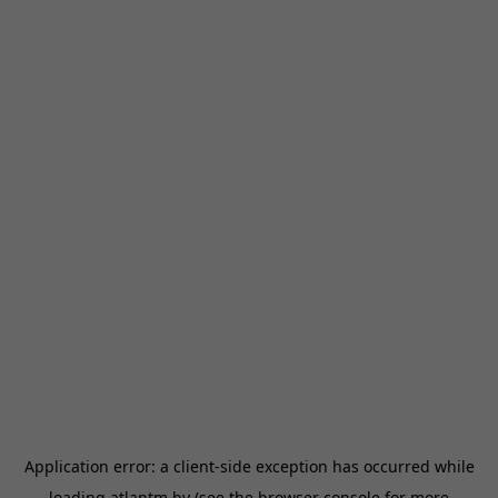
Application error: a
client
-side exception has occurred while
loading
atlantm.by
(see the
browser console
for more