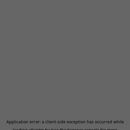
Application error: a
client
-side exception has occurred while
loading
atlantm.by
(see the
browser console
for more