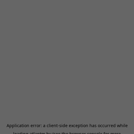
Application error: a
client
-side exception has occurred while
loading
atlantm.by
(see the
browser console
for more