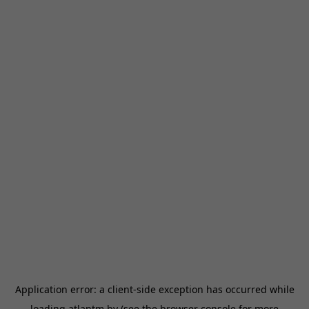
Application error: a
client
-side exception has occurred while
loading
atlantm.by
(see the
browser console
for more