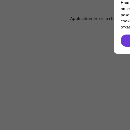
Наш 
опыт
реко
Application error: a
client
-side
cook
отка