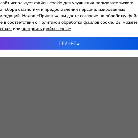
сайт использует файлы cookie для улучшения пользовательского
а, сбора статистики и предоставления персонализированных
мендаций. Нажав «Принять», вы даете согласие на обработку фай
 exception has occurred while loading
atlantm.by
(see the
browser
ie в соответствии с
Политикой обработки файлов cookie
. Вы можете
заться
или
настроить файлы cookie
.
ПРИНЯТЬ