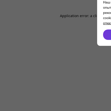
Наш 
опыт
реко
Application error: a
client
-side
cook
отка