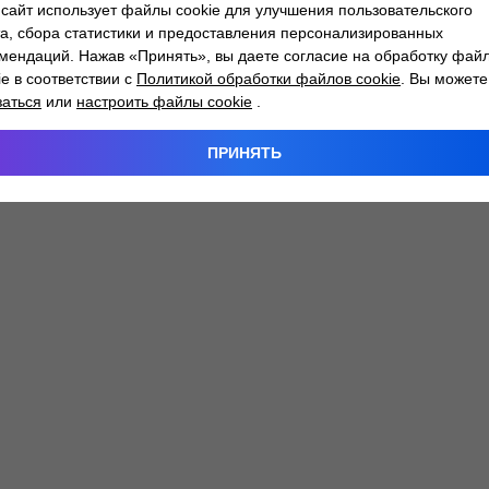
сайт использует файлы cookie для улучшения пользовательского
а, сбора статистики и предоставления персонализированных
мендаций. Нажав «Принять», вы даете согласие на обработку фай
 exception has occurred while loading
atlantm.by
(see the
browser
ie в соответствии с
Политикой обработки файлов cookie
. Вы можете
заться
или
настроить файлы cookie
.
ПРИНЯТЬ