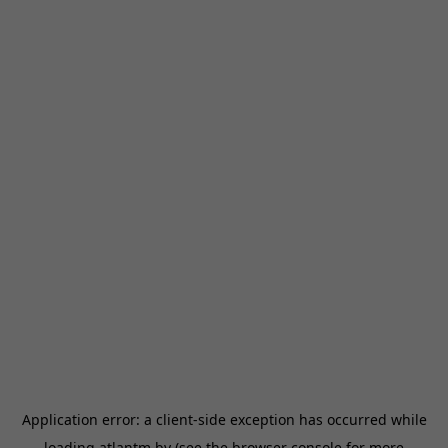
Application error: a
client
-side exception has occurred while
loading
atlantm.by
(see the
browser console
for more