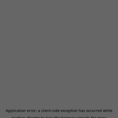
Application error: a
client
-side exception has occurred while
loading
atlantm.by
(see the
browser console
for more