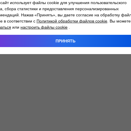
сайт использует файлы cookie для улучшения пользовательского
а, сбора статистики и предоставления персонализированных
мендаций. Нажав «Принять», вы даете согласие на обработку фай
 exception has occurred while loading
atlantm.by
(see the
browser
ie в соответствии с
Политикой обработки файлов cookie
. Вы можете
заться
или
настроить файлы cookie
.
ПРИНЯТЬ