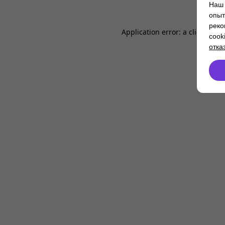
Наш 
опыт
реко
Application error: a
client
-side
cook
отка