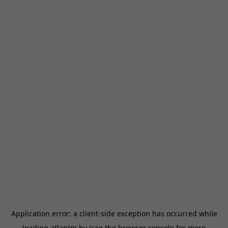
Application error: a
client
-side exception has occurred while
loading
atlantm.by
(see the
browser console
for more