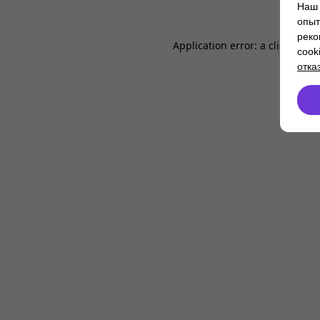
Наш 
опыт
реко
Application error: a
client
-side
cook
отка