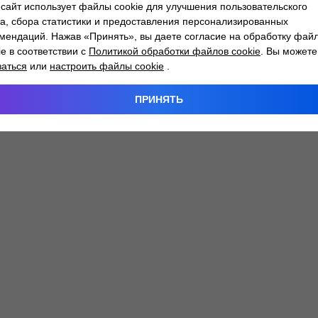
сайт использует файлы cookie для улучшения пользовательского
а, сбора статистики и предоставления персонализированных
мендаций. Нажав «Принять», вы даете согласие на обработку фай
 exception has occurred while loading
atlantm.by
(see the
browser
ie в соответствии с
Политикой обработки файлов cookie
. Вы можете
заться
или
настроить файлы cookie
.
ПРИНЯТЬ