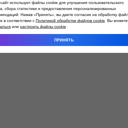
сайт использует файлы cookie для улучшения пользовательского
а, сбора статистики и предоставления персонализированных
мендаций. Нажав «Принять», вы даете согласие на обработку фай
 exception has occurred while loading
atlantm.by
(see the
browser
ie в соответствии с
Политикой обработки файлов cookie
. Вы можете
заться
или
настроить файлы cookie
.
ПРИНЯТЬ