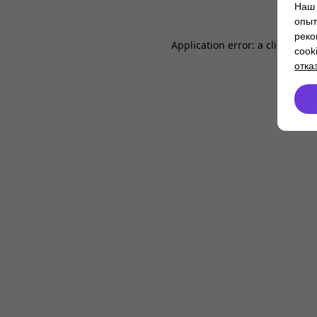
Наш 
опыт
реко
Application error: a
client
-side
cook
отка