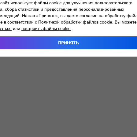
сайт использует файлы cookie для улучшения пользовательского
а, сбора статистики и предоставления персонализированных
мендаций. Нажав «Принять», вы даете согласие на обработку фай
 exception has occurred while loading
atlantm.by
(see the
browser
ie в соответствии с
Политикой обработки файлов cookie
. Вы можете
заться
или
настроить файлы cookie
.
ПРИНЯТЬ