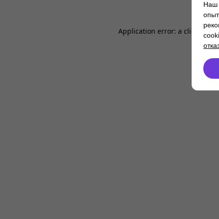
Наш 
опыт
реко
Application error: a
client
-side
cook
отка