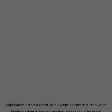
Application error: a
client
-side exception has occurred while
loading
atlantm.by
(see the
browser console
for more