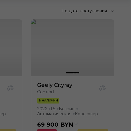
По дате поступления
Geely Cityray
Comfort
В НАЛИЧИИ
2026
1.5
Бензин
●
●
●
вер
Автоматическая
Кроссовер
●
69 900
BYN