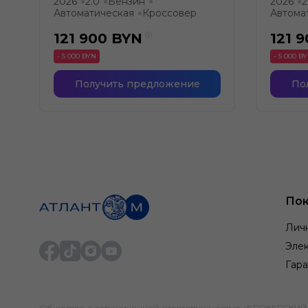
2026
2.0
Бензин
2026
2
●
●
●
●
Автоматическая
Кроссовер
Автома
●
121 900
BYN
121 
- 5 000 BYN
- 5 000 B
Получить предложение
По
Пок
Лич
Элек
Гара
Общество с ограниченной ответственностью «БРОКЕРСКИЙ ДО