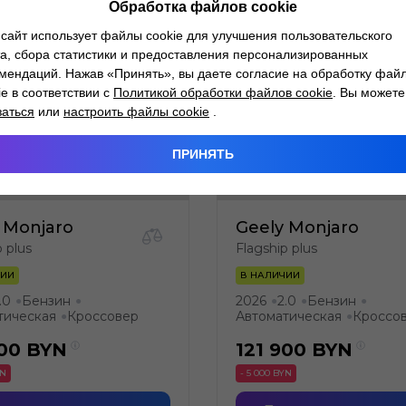
Обработка файлов cookie
сайт использует файлы cookie для улучшения пользовательского
а, сбора статистики и предоставления персонализированных
мендаций. Нажав «Принять», вы даете согласие на обработку фай
ie в соответствии с
Политикой обработки файлов cookie
. Вы можете
заться
или
настроить файлы cookie
.
ПРИНЯТЬ
 Monjaro
Geely Monjaro
p plus
Flagship plus
ЧИИ
В НАЛИЧИИ
.0
Бензин
2026
2.0
Бензин
●
●
●
●
●
тическая
Кроссовер
Автоматическая
Кроссо
●
●
900
BYN
121 900
BYN
YN
- 5 000 BYN