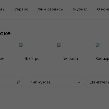
ать
Сервис
Фин. сервисы
Журнал
О ком
ске
гом
Электро
Гибриды
Коммер
Тип кузова
Двигател