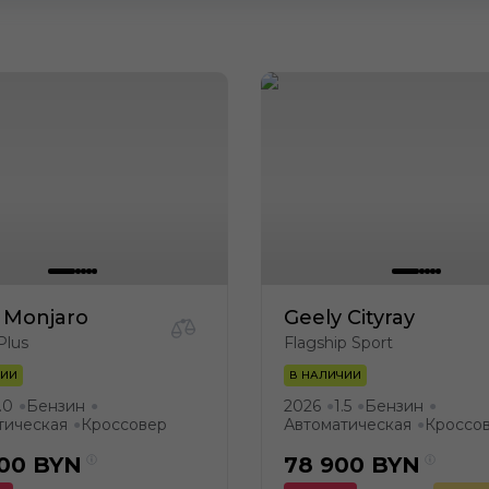
 Monjaro
Geely Cityray
Plus
Flagship Sport
ЧИИ
В НАЛИЧИИ
.0
Бензин
2026
1.5
Бензин
●
●
●
●
●
тическая
Кроссовер
Автоматическая
Кроссо
●
●
900
BYN
78 900
BYN