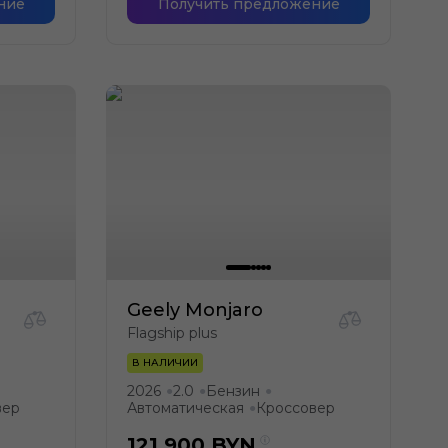
ние
Получить предложение
Geely Monjaro
Flagship plus
В НАЛИЧИИ
2026
2.0
Бензин
●
●
●
вер
Автоматическая
Кроссовер
●
121 900
BYN