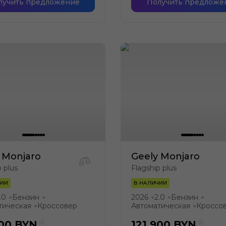
лучить предложение
Получить предложе
 Monjaro
Geely Monjaro
p plus
Flagship plus
ЧИИ
В НАЛИЧИИ
.0
Бензин
2026
2.0
Бензин
●
●
●
●
●
тическая
Кроссовер
Автоматическая
Кроссо
●
●
900
BYN
121 900
BYN