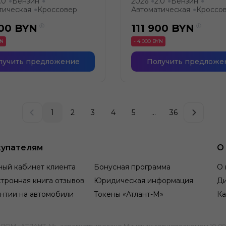
.0
Бензин
2026
2.0
Бензин
●
●
●
●
●
тическая
Кроссовер
Автоматическая
Кроссо
●
●
900
BYN
111 900
BYN
YN
- 4 000 BYN
лучить предложение
Получить предложе
1
2
3
4
5
...
36
упателям
О
ный кабинет клиента
Бонусная программа
О 
тронная книга отзывов
Юридическая информация
Д
нтии на автомобили
Токены «Атлант-М»
Ка
М «АТЛАНТ-М», зарегистрировано Минским горисполкомом 10.09.1991