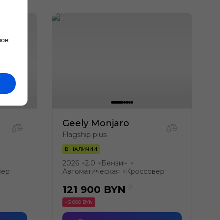
лов
Geely Monjaro
Flagship plus
В НАЛИЧИИ
2026
2.0
Бензин
●
●
●
вер
Автоматическая
Кроссовер
●
121 900
BYN
- 5 000 BYN