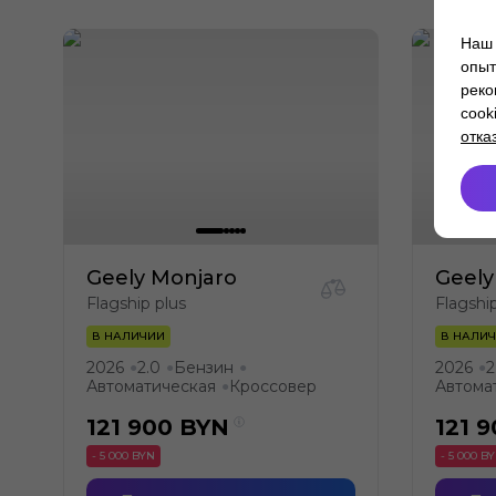
Наш 
опыт
реко
cook
отка
Geely Monjaro
Geely
Flagship plus
Flagshi
В НАЛИЧИИ
В НАЛИ
2026
2.0
Бензин
2026
2
●
●
●
●
Автоматическая
Кроссовер
Автома
●
121 900
BYN
121 
- 5 000 BYN
- 5 000 B