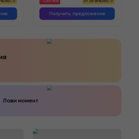
BYN/МЕС
- 5 000 BYN
ОТ 291 BYN/МЕС
ние
Получить предложение
ия
Лови момент