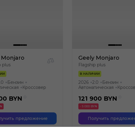
 Monjaro
Geely Monjaro
p plus
Flagship plus
ЧИИ
В НАЛИЧИИ
.0
Бензин
2026
2.0
Бензин
●
●
●
●
●
тическая
Кроссовер
Автоматическая
Кроссо
●
●
900
BYN
121 900
BYN
YN
- 5 000 BYN
лучить предложение
Получить предложе