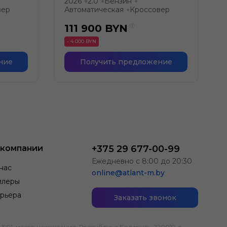
2026
2.0
Бензин
●
●
●
вер
Автоматическая
Кроссовер
●
111 900
BYN
- 4 000 BYN
ние
Получить предложение
 компании
+375 29 677-00-99
Ежедневно с 8:00 до 20:30
нас
online@atlant-m.by
илеры
рьера
Заказать звонок
; место нахождения: Республика Беларусь, 220019, г.