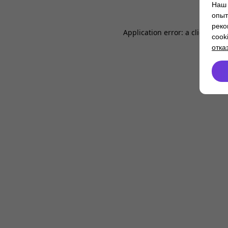
Наш 
опыт
реко
Application error: a
client
-side
cook
отка