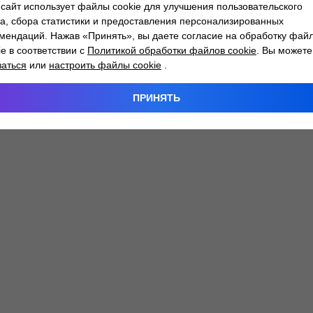
сайт использует файлы cookie для улучшения пользовательского
а, сбора статистики и предоставления персонализированных
мендаций. Нажав «Принять», вы даете согласие на обработку фай
 exception has occurred while loading
atlantm.by
(see the
browser
ie в соответствии с
Политикой обработки файлов cookie
. Вы можете
заться
или
настроить файлы cookie
.
ПРИНЯТЬ