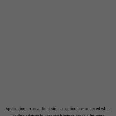
Application error: a
client
-side exception has occurred while
loading
atlantm.by
(see the
browser console
for more