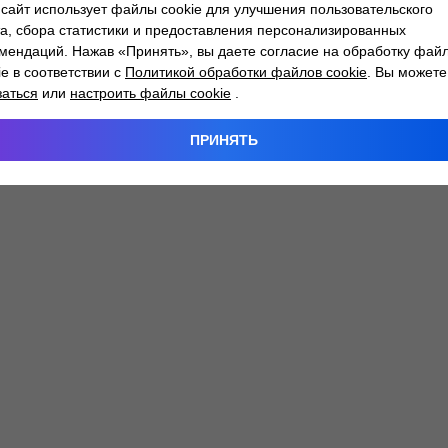
сайт использует файлы cookie для улучшения пользовательского
а, сбора статистики и предоставления персонализированных
мендаций. Нажав «Принять», вы даете согласие на обработку фай
 exception has occurred while loading
atlantm.by
(see the
browser
ie в соответствии с
Политикой обработки файлов cookie
. Вы можете
заться
или
настроить файлы cookie
.
ПРИНЯТЬ