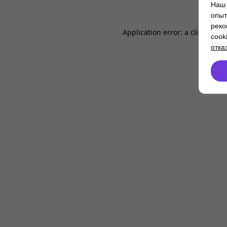
Наш 
опыт
реко
Application error: a
client
-side
cook
отка