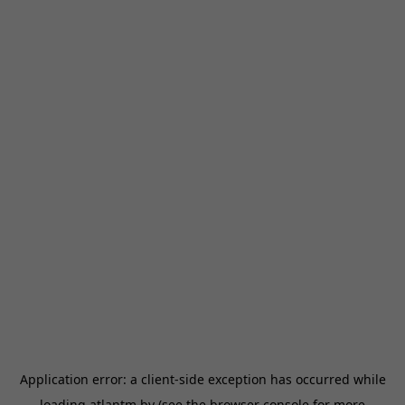
Application error: a
client
-side exception has occurred while
loading
atlantm.by
(see the
browser console
for more