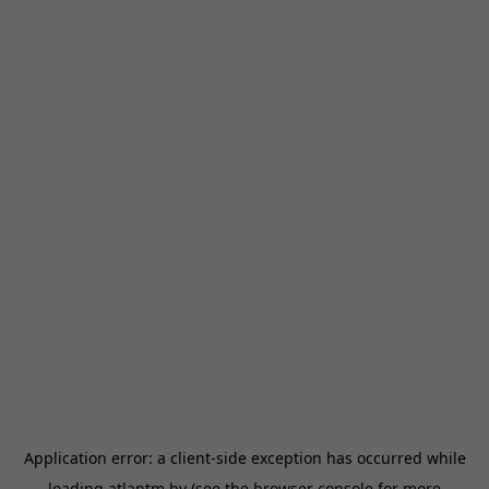
Application error: a
client
-side exception has occurred while
loading
atlantm.by
(see the
browser console
for more