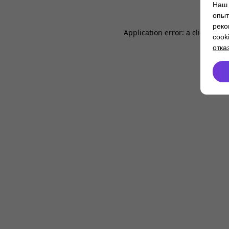
Наш 
опыт
реко
Application error: a
client
-side
cook
отка