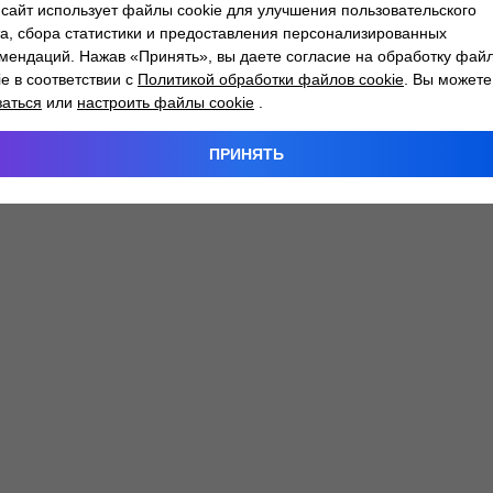
сайт использует файлы cookie для улучшения пользовательского
а, сбора статистики и предоставления персонализированных
мендаций. Нажав «Принять», вы даете согласие на обработку фай
 exception has occurred while loading
atlantm.by
(see the
browser
ie в соответствии с
Политикой обработки файлов cookie
. Вы можете
заться
или
настроить файлы cookie
.
ПРИНЯТЬ