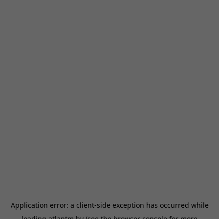
Application error: a
client
-side exception has occurred while
loading
atlantm.by
(see the
browser console
for more