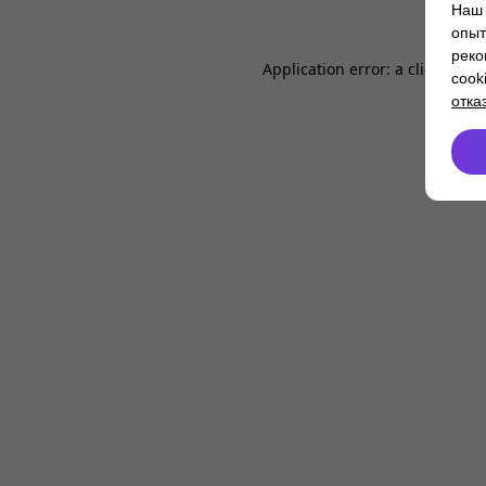
Наш 
опыт
реко
Application error: a
client
-side
cook
отка