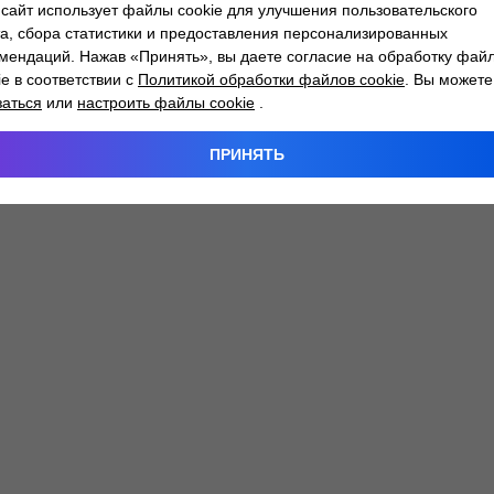
сайт использует файлы cookie для улучшения пользовательского
а, сбора статистики и предоставления персонализированных
мендаций. Нажав «Принять», вы даете согласие на обработку фай
 exception has occurred while loading
atlantm.by
(see the
browser
ie в соответствии с
Политикой обработки файлов cookie
. Вы можете
заться
или
настроить файлы cookie
.
ПРИНЯТЬ