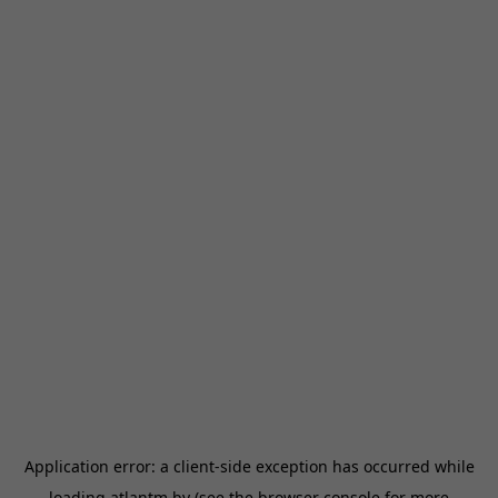
Application error: a
client
-side exception has occurred while
loading
atlantm.by
(see the
browser console
for more