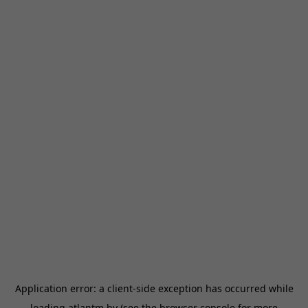
Application error: a
client
-side exception has occurred while
loading
atlantm.by
(see the
browser console
for more