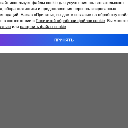
сайт использует файлы cookie для улучшения пользовательского
а, сбора статистики и предоставления персонализированных
мендаций. Нажав «Принять», вы даете согласие на обработку фай
 exception has occurred while loading
atlantm.by
(see the
browser
ie в соответствии с
Политикой обработки файлов cookie
. Вы можете
заться
или
настроить файлы cookie
.
ПРИНЯТЬ