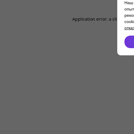
Наш 
опыт
реко
Application error: a
client
-side
cook
отка