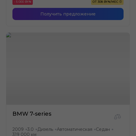
- 5 000 BYN
ОТ 308 BYN/МЕС
Получить предложение
BMW 7-series
2009
3.0
Дизель
Автоматическая
Седан
●
●
●
●
●
319 000 км