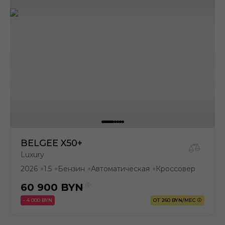
BELGEE X50+
Luxury
2026
1.5
Бензин
Автоматическая
Кроссовер
●
●
●
●
60 900
BYN
- 4 000 BYN
ОТ 260 BYN/МЕС