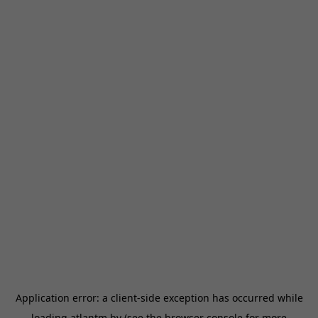
Application error: a
client
-side exception has occurred while
loading
atlantm.by
(see the
browser console
for more