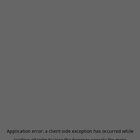
Application error: a
client
-side exception has occurred while
loading
atlantm.by
(see the
browser console
for more