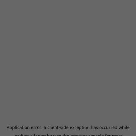
Application error: a
client
-side exception has occurred while
loading
atlantm.by
(see the
browser console
for more