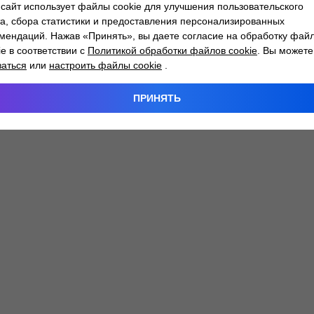
сайт использует файлы cookie для улучшения пользовательского
а, сбора статистики и предоставления персонализированных
мендаций. Нажав «Принять», вы даете согласие на обработку фай
 exception has occurred while loading
atlantm.by
(see the
browser
ie в соответствии с
Политикой обработки файлов cookie
. Вы можете
заться
или
настроить файлы cookie
.
ПРИНЯТЬ