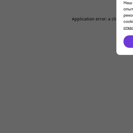
Наш 
опыт
реко
Application error: a
client
-side
cook
отка