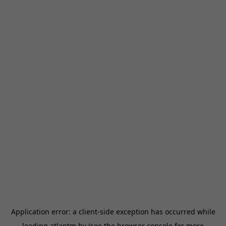
Application error: a
client
-side exception has occurred while
loading
atlantm.by
(see the
browser console
for more