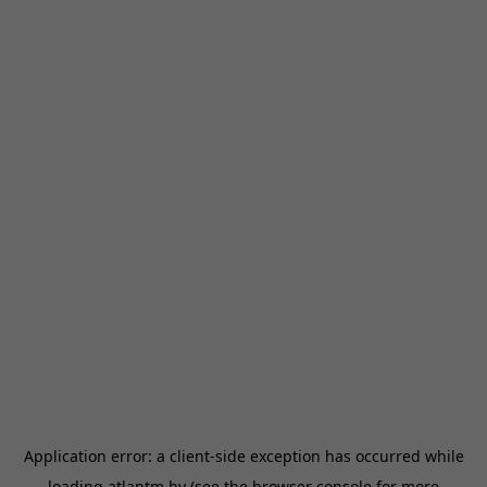
Application error: a
client
-side exception has occurred while
loading
atlantm.by
(see the
browser console
for more